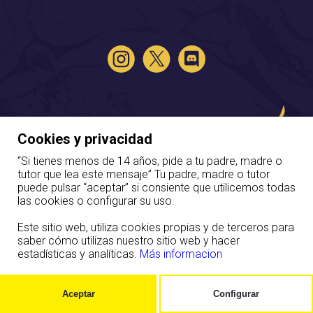
Aviso legal
-
Política de privacidad
-
Política de cookies
-
Cookies y privacidad
©
2026
Liga Canaria de Esports
“Si tienes menos de 14 años, pide a tu padre, madre o
tutor que lea este mensaje” Tu padre, madre o tutor
puede pulsar “aceptar” si consiente que utilicemos todas
las cookies o configurar su uso.
Este sitio web, utiliza cookies propias y de terceros para
saber cómo utilizas nuestro sitio web y hacer
estadísticas y analíticas.
Más informacion
Aceptar
Configurar